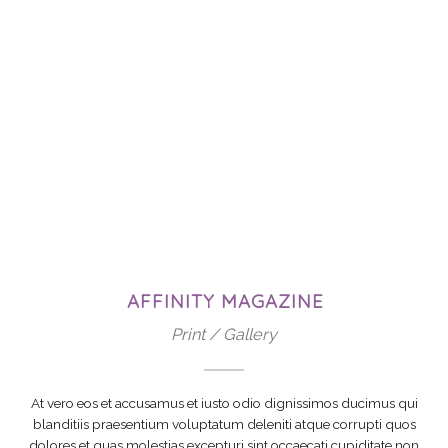
AFFINITY MAGAZINE
Print / Gallery
At vero eos et accusamus et iusto odio dignissimos ducimus qui
blanditiis praesentium voluptatum deleniti atque corrupti quos
dolores et quas molestias excepturi sint occaecati cupiditate non